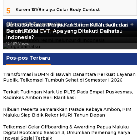
5
Korem 151/Binaiya Gelar Body Contest
Otomotif Terpopuler
+
Video Kelemahan dan Kelebihan All New Terios
Daihatsu Santai Penjualan Sirion Kalah Jauh dari
Mobil LCGC
Belum Pakai CVT, Apa yang Ditakuti Daihatsu
13.422 Views
Indonesia?
12.559 Views
12.497 Views
Pos-pos Terbaru
Transformasi BUMN di Bawah Danantara Perkuat Layanan
Publik, Telkomsel Tumbuh Sehat di Semester I 2026
Terkait Tudingan Mark Up PLTS Pada Empat Puskesmas,
Kadinkes Ambon Beri Klarifikasi
Ribuan Peserta Semarakkan Parade Kebaya Ambon, PIM
Maluku Siap Bidik Rekor MURI Tahun Depan
Telkomsel Gelar Offboarding & Awarding Papua Maluku
Digital Bootcamp Season 3, Umumkan Pemenang Karya
Inovasi Sosial Terbaik