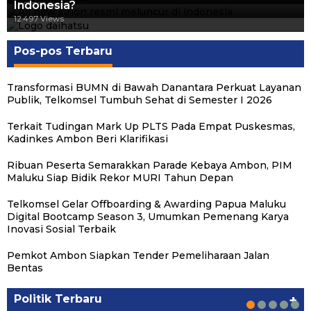
Indonesia?
12.557 Views
12.497 Views
Pos-pos Terbaru
Transformasi BUMN di Bawah Danantara Perkuat Layanan
Publik, Telkomsel Tumbuh Sehat di Semester I 2026
Terkait Tudingan Mark Up PLTS Pada Empat Puskesmas,
Kadinkes Ambon Beri Klarifikasi
Ribuan Peserta Semarakkan Parade Kebaya Ambon, PIM
Maluku Siap Bidik Rekor MURI Tahun Depan
Telkomsel Gelar Offboarding & Awarding Papua Maluku
Digital Bootcamp Season 3, Umumkan Pemenang Karya
Inovasi Sosial Terbaik
Pemkot Ambon Siapkan Tender Pemeliharaan Jalan
Michael Wattimena : Blok Masela Mulai
Putra Maluku Pimpin Penegakan Hukum ESDM,
Milad ke-24 PKS Maluku, Ratusan Warga
PKS Targetkan Peningkatan Kursi Legislatif
Gubernur Maluku Harap PKS Terus
Bentas
Bergerak di Era Bahlil
Michael Wattimena Perkuat Sinergi deng…
Nikmati Pelayanan Sosial dan Kebersamaan
dan Kepala Daerah di Maluku
Bertransformasi dalam Melayani Masyarakat
Politik
Politik
Politik
Politik
Politik
|
|
|
|
|
Juni 24, 2026
Juni 24, 2026
Mei 17, 2026
Agustus 24, 2025
Agustus 24, 2025
Politik Terbaru
+