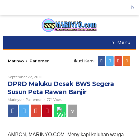
Skip
to
content
Menu
Marinyo
Parlemen
DPRD
Ikuti Kami
/
Maluku
Desak
September 22, 2025
Oleh
BWS
Marinyo
DPRD Maluku Desak BWS Segera
Segera
Susun
Susun Peta Rawan Banjir
Peta
Marinyo
Parlemen
Rawan
-
-
774 Views
Banjir
AMBON, MARINYO.COM- Menyikapi keluhan warga