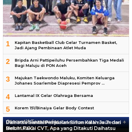
1
Kapitan Basketball Club Gelar Turnamen Basket,
Jadi Ajang Pembinaan Atlet Muda
2
Bripda Arni Pattipeiluhu Persembahkan Tiga Medali
Bagi Maluju di PON Aceh
3
Majukan Taekwondo Maluku, Komiten Keluarga
Johanes Soarlembe Diapresesi Pemprov …
4
Lantamal IX Gelar Olahraga Bersama
5
Korem 151/Binaiya Gelar Body Contest
Otomotif Terpopuler
+
Video Kelemahan dan Kelebihan All New Terios
Daihatsu Santai Penjualan Sirion Kalah Jauh dari
Mobil LCGC
Belum Pakai CVT, Apa yang Ditakuti Daihatsu
13.419 Views