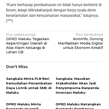
“Kami berharap pembahasan ini tidak hanya berhenti di
forum, tetapi ditindaklanjuti dengan kerja nyata demi
keselamatan dan kenyamanan masyarakat,” tutupnya.
(***)
Navigasi
Pos sebelumnya
Pos berikutnya
DPRD Maluku Tegaskan:
Kominfo, Dorong
pos
Kepentingan Daerah di
Manfaatkan Media Digital
Atas Klaim Keluarga di
untuk Ekonomi Kreatif
Lahan GB
Don't Miss
Sangkala Minta PLN Beri
Sangkala: Masukan
Kemudahan Penambahan
Stakeholder Akan Jadi
Daya Listrik untuk SMK di
Penyempurna Ranperda
Maluku
Investasi Maluku
DPRD Maluku Minta
DPRD Maluku Matangkan
Ranperda Insentif
Ranperda Pemberian