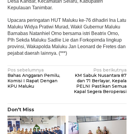
Desa Kandar, Kecamatan Selaru, Kabupaten
Kepulauan Tanimbar.
Upacara peringatan HUT Maluku ke-76 dihadiri Ina Latu
Maluku Widya Pratiwi Murad, Wakil Gubernur Maluku
Barnabas Natanhiel Orno bersama istri Beatrix Orno,
Plh Sekda Maluku Sadlie Lie dan Forkopimda lingkup
provinsi, Wakapolda Maluku Jan Leonard de Fretes dan
pejabat daerah lainnya. (***)
Navigasi
Pos sebelumnya
Pos berikutnya
Bahas Anggaran Pemilu,
KM Sabuk Nusantara 87
pos
Komisi I Rapat Dengan
dan 71 Berlayar, Kepala
KPU Maluku
PELNI Pastikan Semua
Kapal Segera Beroperasi
Don't Miss