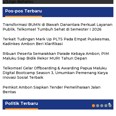
Pos-pos Terbaru
Transformasi BUMN di Bawah Danantara Perkuat Layanan
Publik, Telkomsel Tumbuh Sehat di Semester I 2026
Terkait Tudingan Mark Up PLTS Pada Empat Puskesmas,
Kadinkes Ambon Beri Klarifikasi
Ribuan Peserta Semarakkan Parade Kebaya Ambon, PIM
Maluku Siap Bidik Rekor MURI Tahun Depan
Telkomsel Gelar Offboarding & Awarding Papua Maluku
Digital Bootcamp Season 3, Umumkan Pemenang Karya
Inovasi Sosial Terbaik
Pemkot Ambon Siapkan Tender Pemeliharaan Jalan
Michael Wattimena : Blok Masela Mulai
Putra Maluku Pimpin Penegakan Hukum ESDM,
Milad ke-24 PKS Maluku, Ratusan Warga
PKS Targetkan Peningkatan Kursi Legislatif
Gubernur Maluku Harap PKS Terus
Bentas
Bergerak di Era Bahlil
Michael Wattimena Perkuat Sinergi deng…
Nikmati Pelayanan Sosial dan Kebersamaan
dan Kepala Daerah di Maluku
Bertransformasi dalam Melayani Masyarakat
Politik
Politik
Politik
Politik
Politik
|
|
|
|
|
Juni 24, 2026
Juni 24, 2026
Mei 17, 2026
Agustus 24, 2025
Agustus 24, 2025
Politik Terbaru
+