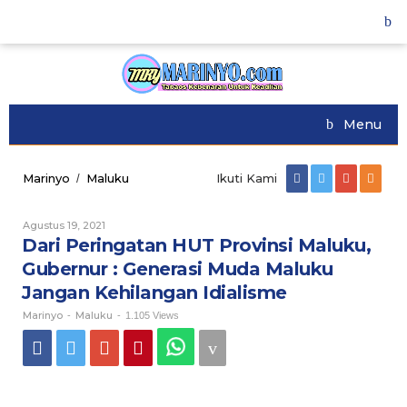
Skip
to
content
Menu
Marinyo
Maluku
Dari
Ikuti Kami
/
Peringatan
HUT
Agustus 19, 2021
Oleh
Provinsi
Marinyo
Dari Peringatan HUT Provinsi Maluku,
Maluku,
Gubernur
Gubernur : Generasi Muda Maluku
:
Jangan Kehilangan Idialisme
Generasi
Muda
Marinyo
Maluku
-
-
1.105 Views
Maluku
Jangan
Kehilangan
Idialisme