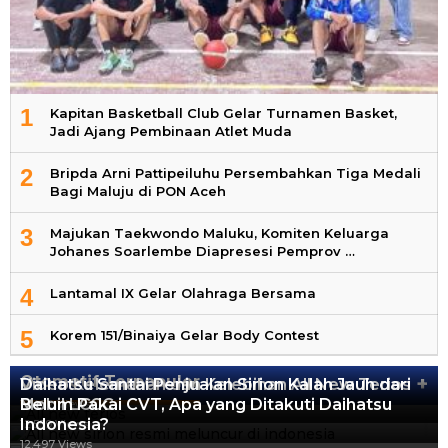
1
Kapitan Basketball Club Gelar Turnamen Basket,
Jadi Ajang Pembinaan Atlet Muda
2
Bripda Arni Pattipeiluhu Persembahkan Tiga Medali
Bagi Maluju di PON Aceh
3
Majukan Taekwondo Maluku, Komiten Keluarga
Johanes Soarlembe Diapresesi Pemprov …
4
Lantamal IX Gelar Olahraga Bersama
5
Korem 151/Binaiya Gelar Body Contest
Otomotif Terpopuler
+
Video Kelemahan dan Kelebihan All New Terios
Daihatsu Santai Penjualan Sirion Kalah Jauh dari
Mobil LCGC
Belum Pakai CVT, Apa yang Ditakuti Daihatsu
13.422 Views
Indonesia?
12.559 Views
12.497 Views