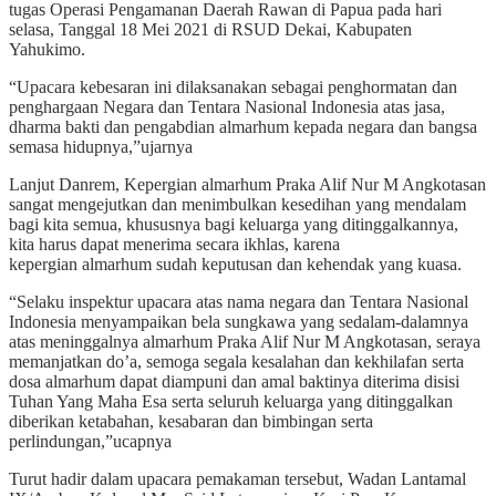
tugas Operasi Pengamanan Daerah Rawan di Papua pada hari
selasa, Tanggal 18 Mei 2021 di RSUD Dekai, Kabupaten
Yahukimo.
“Upacara kebesaran ini dilaksanakan sebagai penghormatan dan
penghargaan Negara dan Tentara Nasional Indonesia atas jasa,
dharma bakti dan pengabdian almarhum kepada negara dan bangsa
semasa hidupnya,”ujarnya
Lanjut Danrem, Kepergian almarhum Praka Alif Nur M Angkotasan
sangat mengejutkan dan menimbulkan kesedihan yang mendalam
bagi kita semua, khususnya bagi keluarga yang ditinggalkannya,
kita harus dapat menerima secara ikhlas, karena
kepergian almarhum sudah keputusan dan kehendak yang kuasa.
“Selaku inspektur upacara atas nama negara dan Tentara Nasional
Indonesia menyampaikan bela sungkawa yang sedalam-dalamnya
atas meninggalnya almarhum Praka Alif Nur M Angkotasan, seraya
memanjatkan do’a, semoga segala kesalahan dan kekhilafan serta
dosa almarhum dapat diampuni dan amal baktinya diterima disisi
Tuhan Yang Maha Esa serta seluruh keluarga yang ditinggalkan
diberikan ketabahan, kesabaran dan bimbingan serta
perlindungan,”ucapnya
Turut hadir dalam upacara pemakaman tersebut, Wadan Lantamal