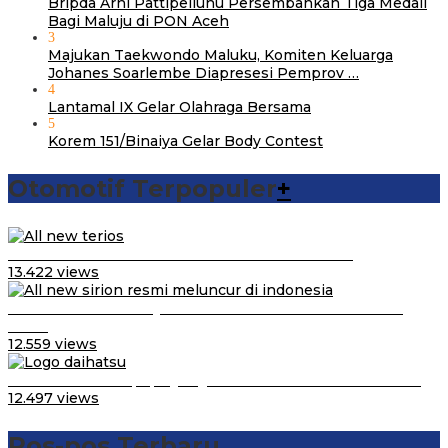
Bripda Arni Pattipeiluhu Persembahkan Tiga Medali
Bagi Maluju di PON Aceh
3
Majukan Taekwondo Maluku, Komiten Keluarga
Johanes Soarlembe Diapresesi Pemprov …
4
Lantamal IX Gelar Olahraga Bersama
5
Korem 151/Binaiya Gelar Body Contest
Otomotif Terpopuler
+
Video Kelemahan dan Kelebihan All New Terios
13.422 views
Daihatsu Santai Penjualan Sirion Kalah Jauh dari Mobil
LCGC
12.559 views
Belum Pakai CVT, Apa yang Ditakuti Daihatsu Indonesia?
12.497 views
Pos-pos Terbaru