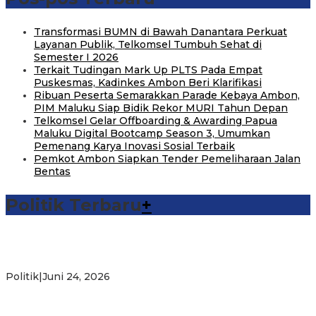
Transformasi BUMN di Bawah Danantara Perkuat
Layanan Publik, Telkomsel Tumbuh Sehat di
Semester I 2026
Terkait Tudingan Mark Up PLTS Pada Empat
Puskesmas, Kadinkes Ambon Beri Klarifikasi
Ribuan Peserta Semarakkan Parade Kebaya Ambon,
PIM Maluku Siap Bidik Rekor MURI Tahun Depan
Telkomsel Gelar Offboarding & Awarding Papua
Maluku Digital Bootcamp Season 3, Umumkan
Pemenang Karya Inovasi Sosial Terbaik
Pemkot Ambon Siapkan Tender Pemeliharaan Jalan
Bentas
Politik Terbaru
+
Michael Wattimena : Blok Masela Mulai Bergerak di Era
Bahlil
Politik
|
Juni 24, 2026
Putra Maluku Pimpin Penegakan Hukum ESDM, Michael
Wattimena Perkuat Sinergi deng…