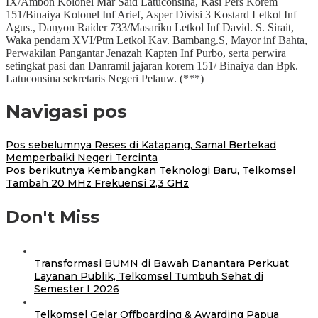
IX/Ambon Kolonel Mar Said Latuconsina, Kasi Pers Korem
151/Binaiya Kolonel Inf Arief, Asper Divisi 3 Kostard Letkol Inf
Agus., Danyon Raider 733/Masariku Letkol Inf David. S. Sirait,
Waka pendam XVI/Ptm Letkol Kav. Bambang.S, Mayor inf Bahta,
Perwakilan Pangantar Jenazah Kapten Inf Purbo, serta perwira
setingkat pasi dan Danramil jajaran korem 151/ Binaiya dan Bpk.
Latuconsina sekretaris Negeri Pelauw. (***)
Navigasi pos
Pos sebelumnya
Reses di Katapang, Samal Bertekad
Memperbaiki Negeri Tercinta
Pos berikutnya
Kembangkan Teknologi Baru, Telkomsel
Tambah 20 MHz Frekuensi 2,3 GHz
Don't Miss
Transformasi BUMN di Bawah Danantara Perkuat
Layanan Publik, Telkomsel Tumbuh Sehat di
Semester I 2026
Telkomsel Gelar Offboarding & Awarding Papua