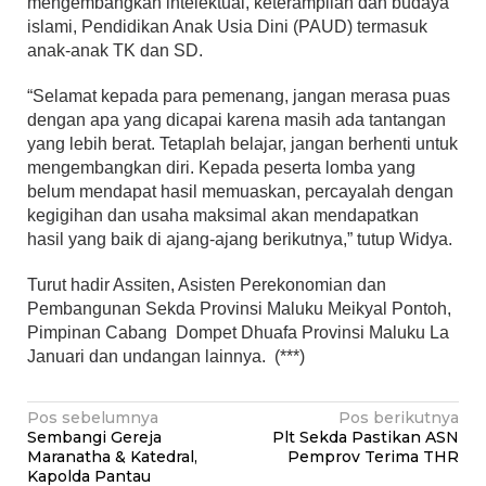
mengembangkan intelektual, keterampilan dan budaya
islami, Pendidikan Anak Usia Dini (PAUD) termasuk
anak-anak TK dan SD.
“Selamat kepada para pemenang, jangan merasa puas
dengan apa yang dicapai karena masih ada tantangan
yang lebih berat. Tetaplah belajar, jangan berhenti untuk
mengembangkan diri. Kepada peserta lomba yang
belum mendapat hasil memuaskan, percayalah dengan
kegigihan dan usaha maksimal akan mendapatkan
hasil yang baik di ajang-ajang berikutnya,” tutup Widya.
Turut hadir Assiten, Asisten Perekonomian dan
Pembangunan Sekda Provinsi Maluku Meikyal Pontoh,
Pimpinan Cabang Dompet Dhuafa Provinsi Maluku La
Januari dan undangan lainnya. (***)
Navigasi
Pos sebelumnya
Pos berikutnya
Sembangi Gereja
Plt Sekda Pastikan ASN
pos
Maranatha & Katedral,
Pemprov Terima THR
Kapolda Pantau