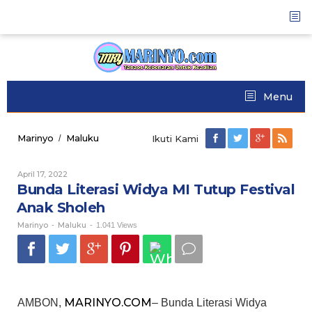
Skip
to
content
Menu
Marinyo
Maluku
Bunda
/
Ikuti Kami
Literasi
Widya
April 17, 2022
Oleh
MI
Marinyo
Bunda Literasi Widya MI Tutup Festival
Tutup
Festival
Anak Sholeh
Anak
Marinyo
Maluku
Sholeh
-
-
1.041 Views
MARINYO.COM
AMBON,
– Bunda Literasi Widya