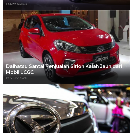
13.422 Views
Daihatsu Santai Penjualan Sirion Kalah Jauh dari
Mobil LCGC
12.559 Views