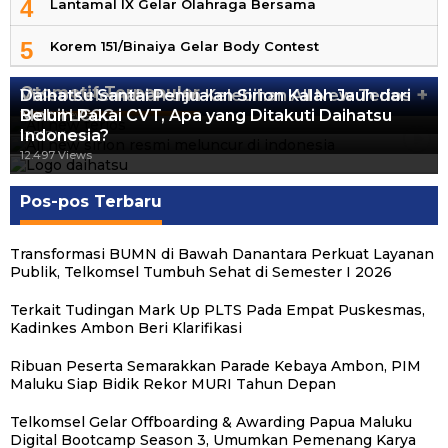
4
Lantamal IX Gelar Olahraga Bersama
5
Korem 151/Binaiya Gelar Body Contest
Otomotif Terpopuler
+
Video Kelemahan dan Kelebihan All New Terios
Daihatsu Santai Penjualan Sirion Kalah Jauh dari
Mobil LCGC
Belum Pakai CVT, Apa yang Ditakuti Daihatsu
13.422 Views
Indonesia?
12.557 Views
12.497 Views
Pos-pos Terbaru
Transformasi BUMN di Bawah Danantara Perkuat Layanan
Publik, Telkomsel Tumbuh Sehat di Semester I 2026
Terkait Tudingan Mark Up PLTS Pada Empat Puskesmas,
Kadinkes Ambon Beri Klarifikasi
Ribuan Peserta Semarakkan Parade Kebaya Ambon, PIM
Maluku Siap Bidik Rekor MURI Tahun Depan
Telkomsel Gelar Offboarding & Awarding Papua Maluku
Digital Bootcamp Season 3, Umumkan Pemenang Karya