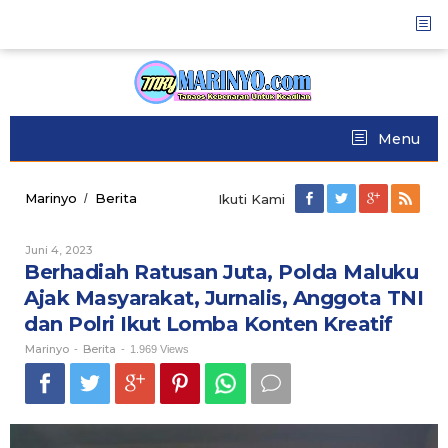
Skip
to
content
Menu
Marinyo
Berita
Berhadiah
/
Ikuti Kami
Ratusan
Juta,
Juni 4, 2023
Oleh
Polda
Marinyo
Berhadiah Ratusan Juta, Polda Maluku
Maluku
Ajak
Ajak Masyarakat, Jurnalis, Anggota TNI
Masyarakat,
dan Polri Ikut Lomba Konten Kreatif
Jurnalis,
Anggota
Marinyo
Berita
-
-
1.969 Views
TNI
dan
Polri
Ikut
Lomba