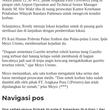
Sekira pukul 12.30 WIT, pihak Angkasa Pura I (Persero) yang di
pimpin oleh Airport Operation and Technical Senior Manager
Randy M. Hre Wake tiba di ruang perawatan Kantor Kesehatan
Pelabuhan Wilayah Bandara Pattimura untuk mengecek kondisi
korban.
Selanjutnya, Rendy menuju lokasi kejadian untuk di pasang garis
sterilisasi dan di lanjutkan dengan pembersihan lokasi.
PS Kasi Humas Polresta Pulau Ambon dan Pulau-pulau Lease, Ipda
Moyo Utomo, membenarkan kejadian itu.
“Dugaan sementara Gazebo tersebut roboh karena tiang Gazebo
yang terbuat dari batang kelapa sudah membusuk di bagian
bawahnya jadi saat di terpa angin kencang mengakibatkan gazebo
tersebut roboh,” ujar Moyo Utomo.
Moyo memastikan, ada satu korban mengalami luka serius dan
harus mendapat perawatan medis. “Dan untuk korban luka sudah
diambil alih oleh pihak PT. Angkasa Pura I (Persero) dan telah
dipulangkan ke rumah,” jelas Moyo. (***)
Navigasi pos
Pos sebelumnya
Polsek Nusalaut Amankan Puluhan Liter