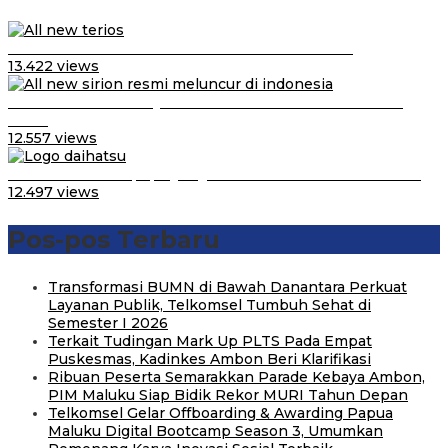
Video Kelemahan dan Kelebihan All New Terios
13.422 views
Daihatsu Santai Penjualan Sirion Kalah Jauh dari Mobil
LCGC
12.557 views
Belum Pakai CVT, Apa yang Ditakuti Daihatsu Indonesia?
12.497 views
Pos-pos Terbaru
Transformasi BUMN di Bawah Danantara Perkuat
Layanan Publik, Telkomsel Tumbuh Sehat di
Semester I 2026
Terkait Tudingan Mark Up PLTS Pada Empat
Puskesmas, Kadinkes Ambon Beri Klarifikasi
Ribuan Peserta Semarakkan Parade Kebaya Ambon,
PIM Maluku Siap Bidik Rekor MURI Tahun Depan
Telkomsel Gelar Offboarding & Awarding Papua
Maluku Digital Bootcamp Season 3, Umumkan