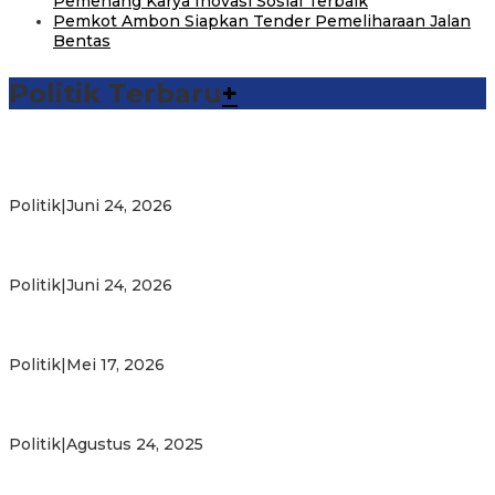
Pemenang Karya Inovasi Sosial Terbaik
Pemkot Ambon Siapkan Tender Pemeliharaan Jalan
Bentas
Politik Terbaru
+
Michael Wattimena : Blok Masela Mulai Bergerak di Era
Bahlil
Politik
|
Juni 24, 2026
Putra Maluku Pimpin Penegakan Hukum ESDM, Michael
Wattimena Perkuat Sinergi deng…
Politik
|
Juni 24, 2026
Milad ke-24 PKS Maluku, Ratusan Warga Nikmati
Pelayanan Sosial dan Kebersamaan
Politik
|
Mei 17, 2026
PKS Targetkan Peningkatan Kursi Legislatif dan Kepala
Daerah di Maluku
Politik
|
Agustus 24, 2025
Gubernur Maluku Harap PKS Terus Bertransformasi dalam