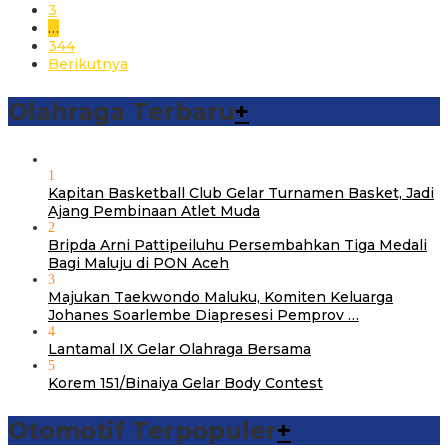
3
…
344
Berikutnya
Olahraga Terbaru
+
1
Kapitan Basketball Club Gelar Turnamen Basket, Jadi
Ajang Pembinaan Atlet Muda
2
Bripda Arni Pattipeiluhu Persembahkan Tiga Medali
Bagi Maluju di PON Aceh
3
Majukan Taekwondo Maluku, Komiten Keluarga
Johanes Soarlembe Diapresesi Pemprov …
4
Lantamal IX Gelar Olahraga Bersama
5
Korem 151/Binaiya Gelar Body Contest
Otomotif Terpopuler
+