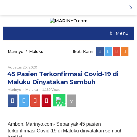
Skip
to
content
Menu
Marinyo
Maluku
45
Ikuti Kami
/
Pasien
Terkonfirmasi
Agustus 25, 2020
Oleh
Covid-
Marinyo
45 Pasien Terkonfirmasi Covid-19 di
19
di
Maluku Dinyatakan Sembuh
Maluku
Marinyo
Maluku
Dinyatakan
-
-
1.169 Views
Sembuh
Ambon, Marinyo.com- Sebanyak 45 pasien
terkonfirmasi Covid-19 di Maluku dinyatakan sembuh