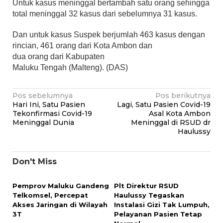
Untuk kasus meninggal bertambah satu orang sehingga
total meninggal 32 kasus dari sebelumnya 31 kasus.
Dan untuk kasus Suspek berjumlah 463 kasus dengan
rincian, 461 orang dari Kota Ambon dan
dua orang dari Kabupaten
Maluku Tengah (Malteng). (DAS)
Navigasi
Pos sebelumnya
Pos berikutnya
Hari Ini, Satu Pasien
Lagi, Satu Pasien Covid-19
pos
Tekonfirmasi Covid-19
Asal Kota Ambon
Meninggal Dunia
Meninggal di RSUD dr
Haulussy
Don't Miss
Pemprov Maluku Gandeng
Plt Direktur RSUD
Telkomsel, Percepat
Haulussy Tegaskan
Akses Jaringan di Wilayah
Instalasi Gizi Tak Lumpuh,
3T
Pelayanan Pasien Tetap