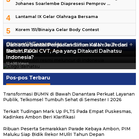
Johanes Soarlembe Diapresesi Pemprov …
4
Lantamal IX Gelar Olahraga Bersama
5
Korem 151/Binaiya Gelar Body Contest
Otomotif Terpopuler
+
Video Kelemahan dan Kelebihan All New Terios
Daihatsu Santai Penjualan Sirion Kalah Jauh dari
Mobil LCGC
Belum Pakai CVT, Apa yang Ditakuti Daihatsu
13.424 Views
Indonesia?
12.559 Views
12.498 Views
Pos-pos Terbaru
Transformasi BUMN di Bawah Danantara Perkuat Layanan
Publik, Telkomsel Tumbuh Sehat di Semester I 2026
Terkait Tudingan Mark Up PLTS Pada Empat Puskesmas,
Kadinkes Ambon Beri Klarifikasi
Ribuan Peserta Semarakkan Parade Kebaya Ambon, PIM
Maluku Siap Bidik Rekor MURI Tahun Depan