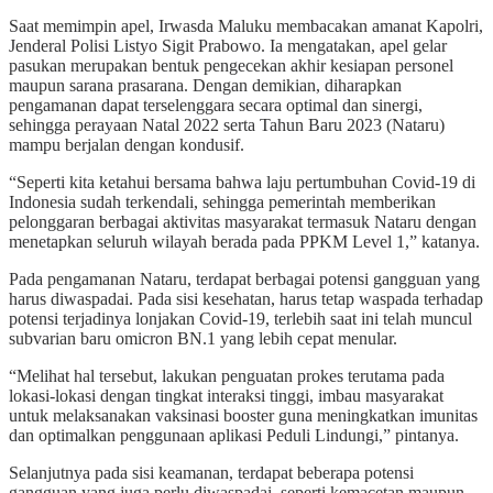
Saat memimpin apel, Irwasda Maluku membacakan amanat Kapolri,
Jenderal Polisi Listyo Sigit Prabowo. Ia mengatakan, apel gelar
pasukan merupakan bentuk pengecekan akhir kesiapan personel
maupun sarana prasarana. Dengan demikian, diharapkan
pengamanan dapat terselenggara secara optimal dan sinergi,
sehingga perayaan Natal 2022 serta Tahun Baru 2023 (Nataru)
mampu berjalan dengan kondusif.
“Seperti kita ketahui bersama bahwa laju pertumbuhan Covid-19 di
Indonesia sudah terkendali, sehingga pemerintah memberikan
pelonggaran berbagai aktivitas masyarakat termasuk Nataru dengan
menetapkan seluruh wilayah berada pada PPKM Level 1,” katanya.
Pada pengamanan Nataru, terdapat berbagai potensi gangguan yang
harus diwaspadai. Pada sisi kesehatan, harus tetap waspada terhadap
potensi terjadinya lonjakan Covid-19, terlebih saat ini telah muncul
subvarian baru omicron BN.1 yang lebih cepat menular.
“Melihat hal tersebut, lakukan penguatan prokes terutama pada
lokasi-lokasi dengan tingkat interaksi tinggi, imbau masyarakat
untuk melaksanakan vaksinasi booster guna meningkatkan imunitas
dan optimalkan penggunaan aplikasi Peduli Lindungi,” pintanya.
Selanjutnya pada sisi keamanan, terdapat beberapa potensi
gangguan yang juga perlu diwaspadai, seperti kemacetan maupun