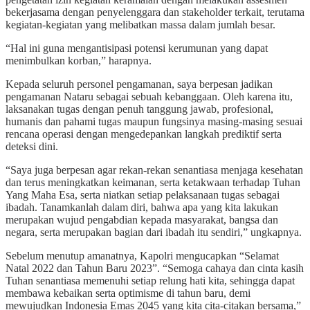
bekerjasama dengan penyelenggara dan stakeholder terkait, terutama
kegiatan-kegiatan yang melibatkan massa dalam jumlah besar.
“Hal ini guna mengantisipasi potensi kerumunan yang dapat
menimbulkan korban,” harapnya.
Kepada seluruh personel pengamanan, saya berpesan jadikan
pengamanan Nataru sebagai sebuah kebanggaan. Oleh karena itu,
laksanakan tugas dengan penuh tanggung jawab, profesional,
humanis dan pahami tugas maupun fungsinya masing-masing sesuai
rencana operasi dengan mengedepankan langkah prediktif serta
deteksi dini.
“Saya juga berpesan agar rekan-rekan senantiasa menjaga kesehatan
dan terus meningkatkan keimanan, serta ketakwaan terhadap Tuhan
Yang Maha Esa, serta niatkan setiap pelaksanaan tugas sebagai
ibadah. Tanamkanlah dalam diri, bahwa apa yang kita lakukan
merupakan wujud pengabdian kepada masyarakat, bangsa dan
negara, serta merupakan bagian dari ibadah itu sendiri,” ungkapnya.
Sebelum menutup amanatnya, Kapolri mengucapkan “Selamat
Natal 2022 dan Tahun Baru 2023”. “Semoga cahaya dan cinta kasih
Tuhan senantiasa memenuhi setiap relung hati kita, sehingga dapat
membawa kebaikan serta optimisme di tahun baru, demi
mewujudkan Indonesia Emas 2045 yang kita cita-citakan bersama,”