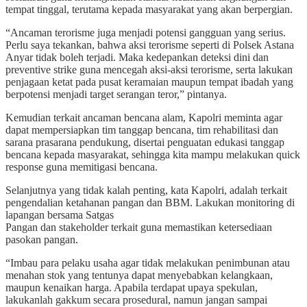
tempat tinggal, terutama kepada masyarakat yang akan berpergian.
“Ancaman terorisme juga menjadi potensi gangguan yang serius.
Perlu saya tekankan, bahwa aksi terorisme seperti di Polsek Astana
Anyar tidak boleh terjadi. Maka kedepankan deteksi dini dan
preventive strike guna mencegah aksi-aksi terorisme, serta lakukan
penjagaan ketat pada pusat keramaian maupun tempat ibadah yang
berpotensi menjadi target serangan teror,” pintanya.
Kemudian terkait ancaman bencana alam, Kapolri meminta agar
dapat mempersiapkan tim tanggap bencana, tim rehabilitasi dan
sarana prasarana pendukung, disertai penguatan edukasi tanggap
bencana kepada masyarakat, sehingga kita mampu melakukan quick
response guna memitigasi bencana.
Selanjutnya yang tidak kalah penting, kata Kapolri, adalah terkait
pengendalian ketahanan pangan dan BBM. Lakukan monitoring di
lapangan bersama Satgas
Pangan dan stakeholder terkait guna memastikan ketersediaan
pasokan pangan.
“Imbau para pelaku usaha agar tidak melakukan penimbunan atau
menahan stok yang tentunya dapat menyebabkan kelangkaan,
maupun kenaikan harga. Apabila terdapat upaya spekulan,
lakukanlah gakkum secara prosedural, namun jangan sampai