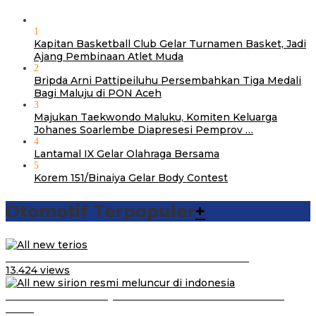
1
Kapitan Basketball Club Gelar Turnamen Basket, Jadi
Ajang Pembinaan Atlet Muda
2
Bripda Arni Pattipeiluhu Persembahkan Tiga Medali
Bagi Maluju di PON Aceh
3
Majukan Taekwondo Maluku, Komiten Keluarga
Johanes Soarlembe Diapresesi Pemprov …
4
Lantamal IX Gelar Olahraga Bersama
5
Korem 151/Binaiya Gelar Body Contest
Otomotif Terpopuler
+
Video Kelemahan dan Kelebihan All New Terios
13.424 views
Daihatsu Santai Penjualan Sirion Kalah Jauh dari Mobil
LCGC