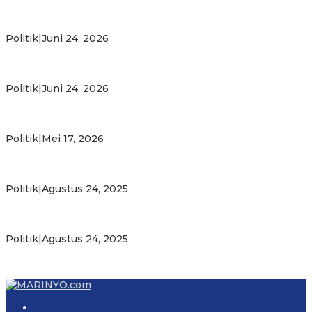
Michael Wattimena : Blok Masela Mulai Bergerak di Era
Bahlil
Politik
|
Juni 24, 2026
Putra Maluku Pimpin Penegakan Hukum ESDM, Michael
Wattimena Perkuat Sinergi deng…
Politik
|
Juni 24, 2026
Milad ke-24 PKS Maluku, Ratusan Warga Nikmati
Pelayanan Sosial dan Kebersamaan
Politik
|
Mei 17, 2026
PKS Targetkan Peningkatan Kursi Legislatif dan Kepala
Daerah di Maluku
Politik
|
Agustus 24, 2025
Gubernur Maluku Harap PKS Terus Bertransformasi dalam
Melayani Masyarakat
Politik
|
Agustus 24, 2025