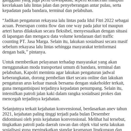
kecelakaan lalu lintas jalan dan penyeberangan antar pulau, serta
kepadatan pada bandara, terminal dan pelabuhan.
“Jadikan pengaturan rekayasa lalu lintas pada Idul Fitri 2022 sebagai
acuan. Penerapan contra flow dan one way pada jalur tol maupun
arteri harus dilakukan secara fleksibel, menyesuaikan dengan situasi
di lapangan dan mengacu data volume kendaraan dari traffic
counting PT. Jasa Marga. Selain itu, lakukan sosialisasi secara masif
sebelum rekayasa lalu lintas sehingga masyarakat terinformasi
dengan baik,” pintanya.
Untuk memberikan pelayanan terhadap masyarakat yang akan
menggunakan moda transportasi umum di bandara, terminal dan
pelabuhan, Kapolri meminta agar lakukan pengaturan jadwal
keberangkatan, dorong pembelian tiket secara online dan lakukan
pengaturan arus keluar masuk bersama dengan stakeholder terkait,
guna mengantisipasi terjadinya kepadatan penumpang. Selain itu,
intensifkan patroli jalan kaki dalam rangka sosialisasi prokes dan
mencegah terjadinya kejahatan.
Selanjutnya terkait kejahatan konvensional, berdasarkan anev tahun
2021, kejahatan paling tinggi terjadi pada bulan Desember
didominasi oleh jenis kejahatan konvensional. Melihat hal tersebut,
tingkatkan patroli pada daerah rawan dan objek vital serta lakukan
sosialisasi guna meningkatkan standar keamanan lingkungan dan