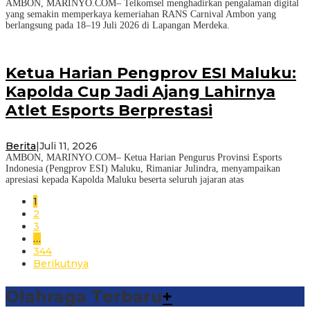
AMBON, MARINYO.COM– Telkomsel menghadirkan pengalaman digital
yang semakin memperkaya kemeriahan RANS Carnival Ambon yang
berlangsung pada 18–19 Juli 2026 di Lapangan Merdeka.
Ketua Harian Pengprov ESI Maluku:
Kapolda Cup Jadi Ajang Lahirnya
Atlet Esports Berprestasi
Berita
|
Juli 11, 2026
AMBON, MARINYO.COM– Ketua Harian Pengurus Provinsi Esports
Indonesia (Pengprov ESI) Maluku, Rimaniar Julindra, menyampaikan
apresiasi kepada Kapolda Maluku beserta seluruh jajaran atas
1
2
3
…
344
Berikutnya
Olahraga Terbaru
+