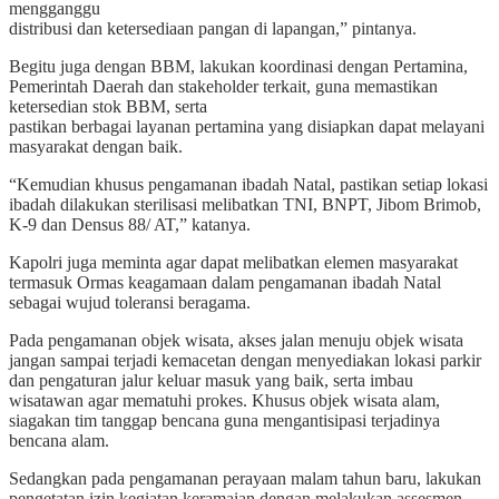
mengganggu
distribusi dan ketersediaan pangan di lapangan,” pintanya.
Begitu juga dengan BBM, lakukan koordinasi dengan Pertamina,
Pemerintah Daerah dan stakeholder terkait, guna memastikan
ketersedian stok BBM, serta
pastikan berbagai layanan pertamina yang disiapkan dapat melayani
masyarakat dengan baik.
“Kemudian khusus pengamanan ibadah Natal, pastikan setiap lokasi
ibadah dilakukan sterilisasi melibatkan TNI, BNPT, Jibom Brimob,
K-9 dan Densus 88/ AT,” katanya.
Kapolri juga meminta agar dapat melibatkan elemen masyarakat
termasuk Ormas keagamaan dalam pengamanan ibadah Natal
sebagai wujud toleransi beragama.
Pada pengamanan objek wisata, akses jalan menuju objek wisata
jangan sampai terjadi kemacetan dengan menyediakan lokasi parkir
dan pengaturan jalur keluar masuk yang baik, serta imbau
wisatawan agar mematuhi prokes. Khusus objek wisata alam,
siagakan tim tanggap bencana guna mengantisipasi terjadinya
bencana alam.
Sedangkan pada pengamanan perayaan malam tahun baru, lakukan
pengetatan izin kegiatan keramaian dengan melakukan assesmen