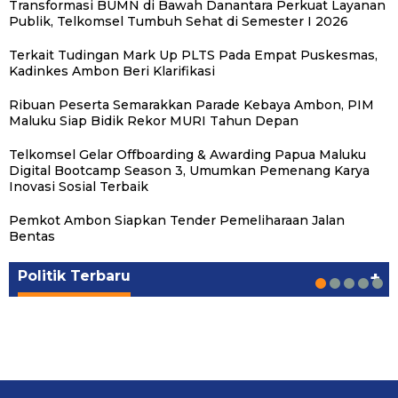
Transformasi BUMN di Bawah Danantara Perkuat Layanan
Publik, Telkomsel Tumbuh Sehat di Semester I 2026
Terkait Tudingan Mark Up PLTS Pada Empat Puskesmas,
Kadinkes Ambon Beri Klarifikasi
Ribuan Peserta Semarakkan Parade Kebaya Ambon, PIM
Maluku Siap Bidik Rekor MURI Tahun Depan
Telkomsel Gelar Offboarding & Awarding Papua Maluku
Digital Bootcamp Season 3, Umumkan Pemenang Karya
Inovasi Sosial Terbaik
Pemkot Ambon Siapkan Tender Pemeliharaan Jalan
Michael Wattimena : Blok Masela Mulai
Putra Maluku Pimpin Penegakan Hukum ESDM,
Milad ke-24 PKS Maluku, Ratusan Warga
PKS Targetkan Peningkatan Kursi Legislatif
Gubernur Maluku Harap PKS Terus
Bentas
Bergerak di Era Bahlil
Michael Wattimena Perkuat Sinergi deng…
Nikmati Pelayanan Sosial dan Kebersamaan
dan Kepala Daerah di Maluku
Bertransformasi dalam Melayani Masyarakat
Politik
Politik
Politik
Politik
Politik
|
|
|
|
|
Juni 24, 2026
Juni 24, 2026
Mei 17, 2026
Agustus 24, 2025
Agustus 24, 2025
Politik Terbaru
+