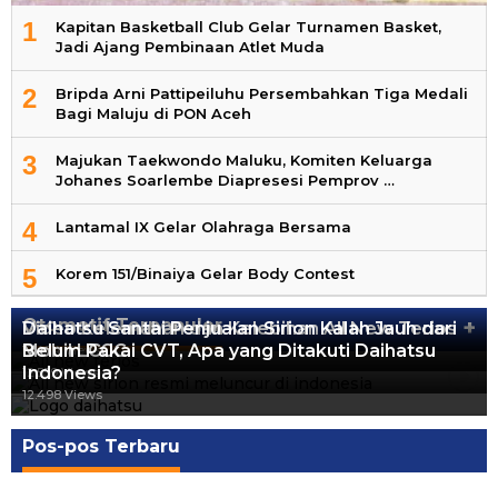
1
Kapitan Basketball Club Gelar Turnamen Basket,
Jadi Ajang Pembinaan Atlet Muda
2
Bripda Arni Pattipeiluhu Persembahkan Tiga Medali
Bagi Maluju di PON Aceh
3
Majukan Taekwondo Maluku, Komiten Keluarga
Johanes Soarlembe Diapresesi Pemprov …
4
Lantamal IX Gelar Olahraga Bersama
5
Korem 151/Binaiya Gelar Body Contest
Otomotif Terpopuler
+
Video Kelemahan dan Kelebihan All New Terios
Daihatsu Santai Penjualan Sirion Kalah Jauh dari
Mobil LCGC
Belum Pakai CVT, Apa yang Ditakuti Daihatsu
13.424 Views
Indonesia?
12.559 Views
12.498 Views
Pos-pos Terbaru