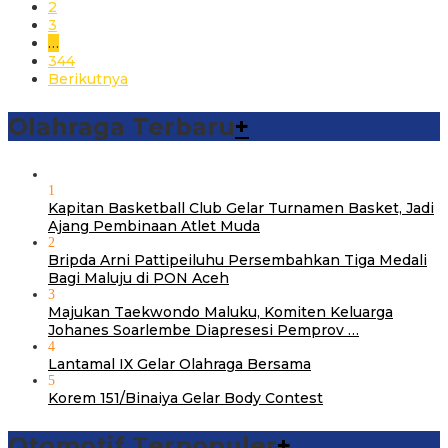
2
3
…
344
Berikutnya
Olahraga Terbaru
+
1
Kapitan Basketball Club Gelar Turnamen Basket, Jadi
Ajang Pembinaan Atlet Muda
2
Bripda Arni Pattipeiluhu Persembahkan Tiga Medali
Bagi Maluju di PON Aceh
3
Majukan Taekwondo Maluku, Komiten Keluarga
Johanes Soarlembe Diapresesi Pemprov …
4
Lantamal IX Gelar Olahraga Bersama
5
Korem 151/Binaiya Gelar Body Contest
Otomotif Terpopuler
+